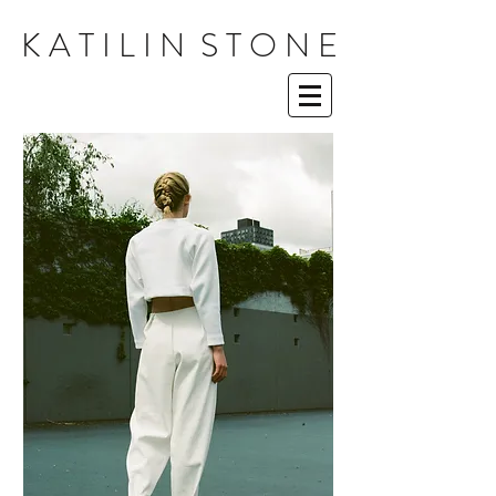
K A T I L I N S T O N E