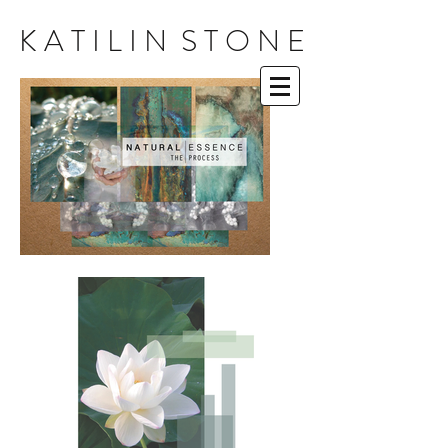
K A T I L I N S T O N E